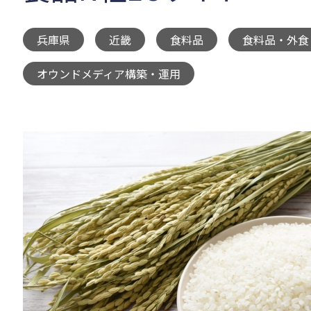
兵庫県
近畿
食料品
食料品・外食
,
,
,
オウンドメディア構築・運用