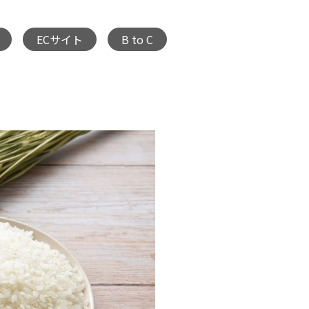
ECサイト
B to C
,
,
,