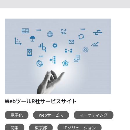
WebツールR社サービスサイト
電子化
webサービス
マーケティング
,
,
,
関東
東京都
ITソリューション
,
,
,