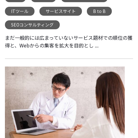
ITツール
サービスサイト
B to B
,
,
,
SEOコンサルティング
まだ一般的には広まっていないサービス題材での順位の獲
得と、Webからの集客を拡大を目的とし ...