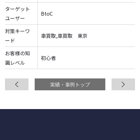
ターゲット
BtoC
ユーザー
対策キーワ
車買取,車買取 東京
ード
お客様の知
初心者
識レベル
前へ
実績・事例トップ
次へ