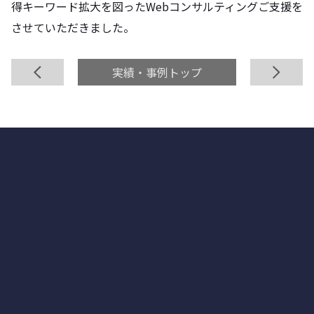
得キーワード拡大を図ったWebコンサルティングご支援を
させていただきました。
前へ
実績・事例トップ
次へ