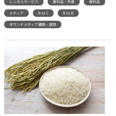
レンタルサービス
食料品・外食
食料品
,
,
,
メディア
B to C
B to B
,
,
,
オウンドメディア構築・運用