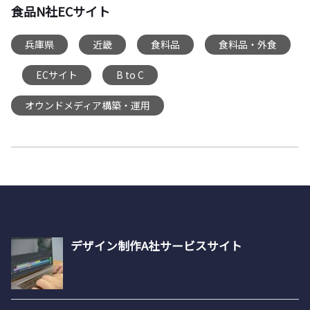
食品N社ECサイト
兵庫県
近畿
食料品
食料品・外食
,
,
,
ECサイト
B to C
,
,
,
オウンドメディア構築・運用