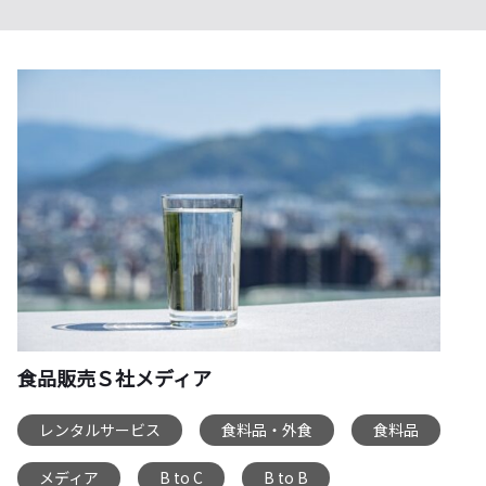
食品販売Ｓ社メディア
レンタルサービス
食料品・外食
食料品
,
,
,
メディア
B to C
B to B
,
,
,