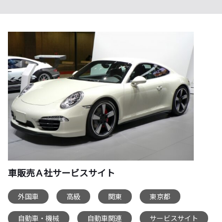
車販売Ａ社サービスサイト
外国車
高級
関東
東京都
,
,
,
,
自動車・機械
自動車関連
サービスサイト
,
,