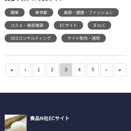
関東
東京都
美容・健康・ファッション
,
,
,
コスメ・美容雑貨
ECサイト
B to C
,
,
,
SEOコンサルティング
サイト制作・運用
,
«
‹
1
2
3
4
5
›
»