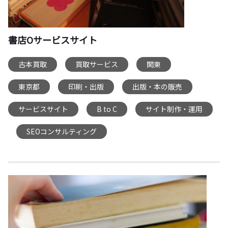
書店Oサービスサイト
古本買取
買取サービス
関東
,
,
,
東京都
印刷・出版
出版・本の販売
,
,
,
サービスサイト
B to C
サイト制作・運用
,
,
SEOコンサルティング
,