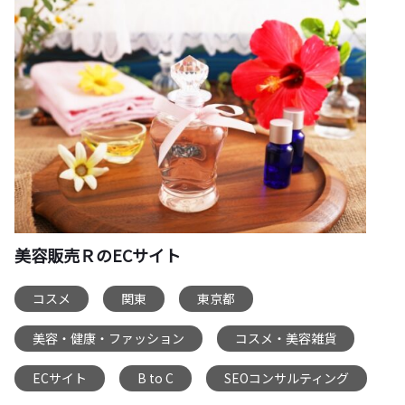
美容販売ＲのECサイト
コスメ
関東
東京都
,
,
,
美容・健康・ファッション
コスメ・美容雑貨
,
,
ECサイト
B to C
SEOコンサルティング
,
,
,