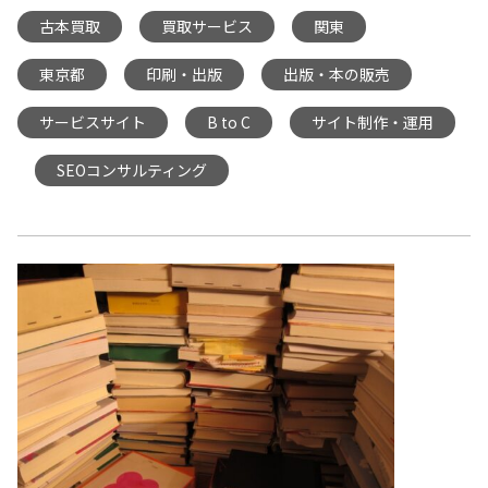
古本買取
買取サービス
関東
,
,
,
東京都
印刷・出版
出版・本の販売
,
,
,
サービスサイト
B to C
サイト制作・運用
,
,
SEOコンサルティング
,