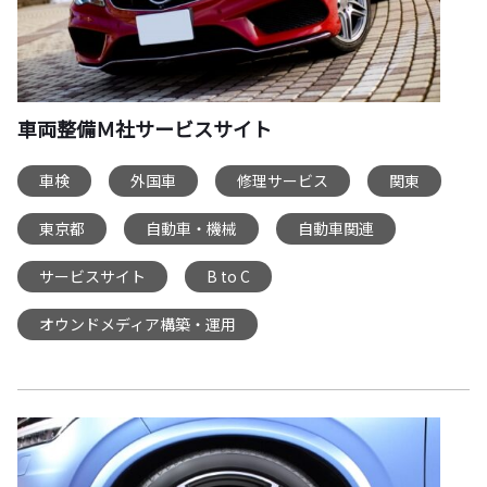
車両整備Ｍ社サービスサイト
車検
外国車
修理サービス
関東
,
,
,
,
東京都
自動車・機械
自動車関連
,
,
,
サービスサイト
B to C
,
,
オウンドメディア構築・運用