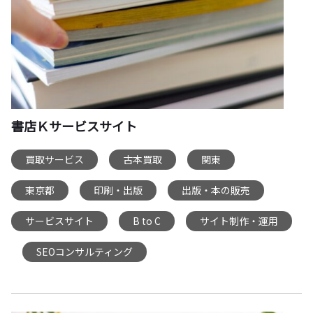
書店Ｋサービスサイト
買取サービス
古本買取
関東
,
,
,
東京都
印刷・出版
出版・本の販売
,
,
,
サービスサイト
B to C
サイト制作・運用
,
,
SEOコンサルティング
,