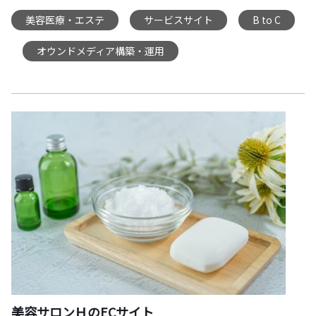
美容医療・エステ
サービスサイト
B to C
,
,
オウンドメディア構築・運用
,
美容サロンＨのECサイト