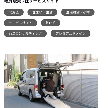
雑貨販売D社サービスサイト
北海道
住まい・生活
生活雑貨・小物
,
,
,
サービスサイト
B to C
,
,
SEOコンサルティング
プレミアムドメイン
,