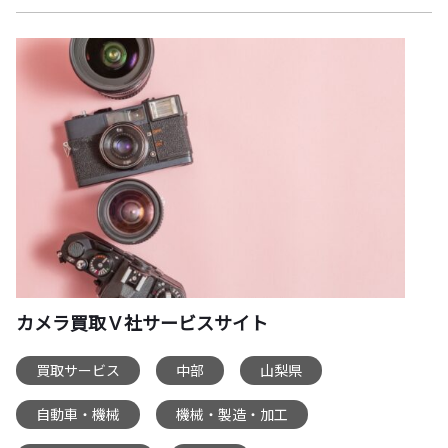
カメラ買取Ｖ社サービスサイト
買取サービス
中部
山梨県
,
,
,
自動車・機械
機械・製造・加工
,
,