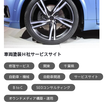
車両塗装Ｈ社サービスサイト
修理サービス
関東
千葉県
,
,
,
自動車・機械
自動車関連
サービスサイト
,
,
B to C
SEOコンサルティング
,
,
,
オウンドメディア構築・運用