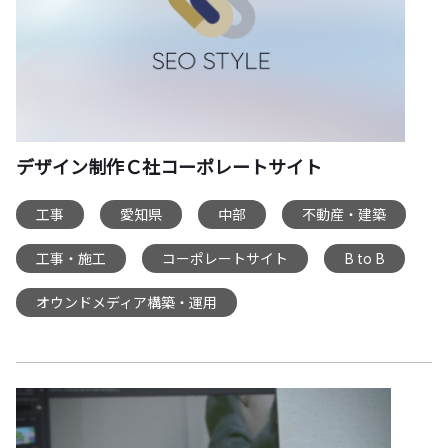
デザイン制作Ｃ社コーポレートサイト
工事
愛知県
中部
不動産・建築
,
,
,
,
工事・施工
コーポレートサイト
B to B
,
,
,
オウンドメディア構築・運用