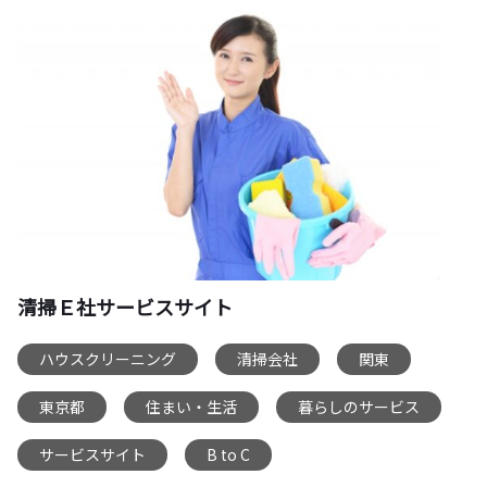
清掃Ｅ社サービスサイト
ハウスクリーニング
清掃会社
関東
,
,
,
東京都
住まい・生活
暮らしのサービス
,
,
,
サービスサイト
B to C
,
,