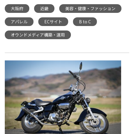
大阪府
近畿
美容・健康・ファッション
,
,
,
アパレル
ECサイト
B to C
,
,
,
オウンドメディア構築・運用