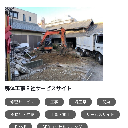
解体工事Ｅ社サービスサイト
修理サービス
工事
埼玉県
関東
,
,
,
,
不動産・建築
工事・施工
サービスサイト
,
,
B to B
SEOコンサルティング
,
,
,