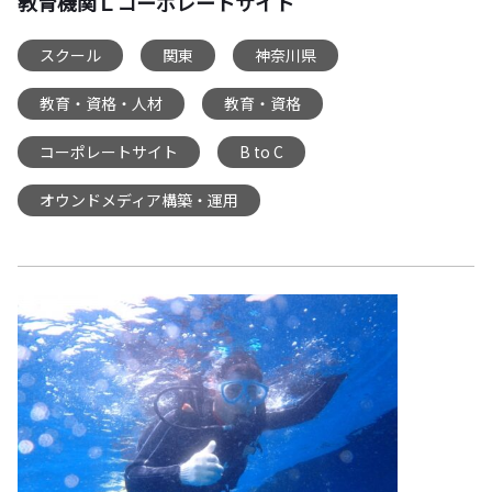
教育機関Ｌコーポレートサイト
スクール
関東
神奈川県
,
,
,
教育・資格・人材
教育・資格
,
,
コーポレートサイト
B to C
,
,
オウンドメディア構築・運用