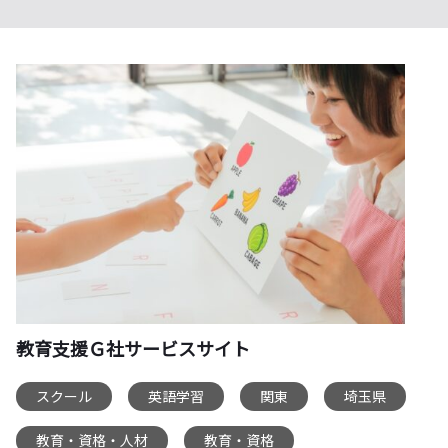
教育支援Ｇ社サービスサイト
スクール
英語学習
関東
埼玉県
,
,
,
,
教育・資格・人材
教育・資格
,
,