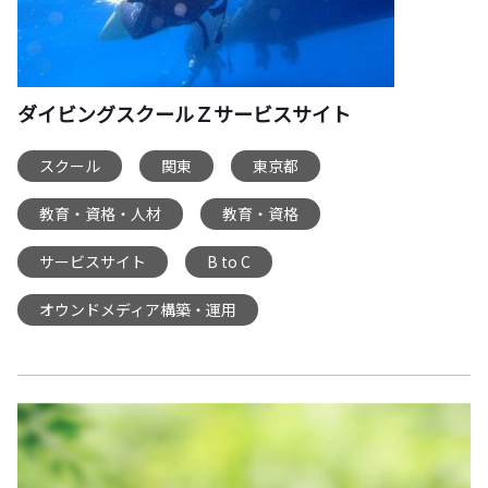
ダイビングスクールＺサービスサイト
スクール
関東
東京都
,
,
,
教育・資格・人材
教育・資格
,
,
サービスサイト
B to C
,
,
オウンドメディア構築・運用