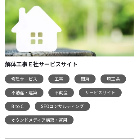
解体工事Ｅ社サービスサイト
修理サービス
工事
関東
埼玉県
,
,
,
,
不動産・建築
不動産
サービスサイト
,
,
,
B to C
SEOコンサルティング
,
,
オウンドメディア構築・運用