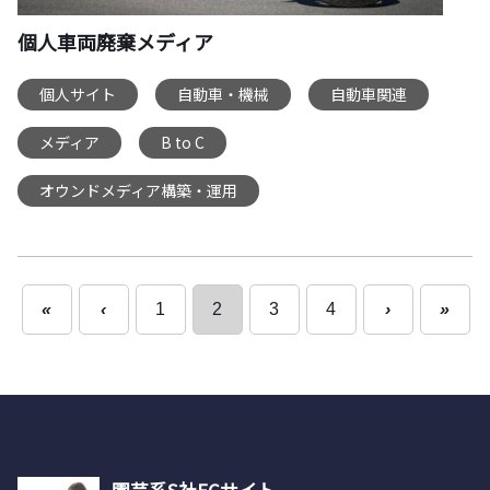
個人車両廃棄メディア
個人サイト
自動車・機械
自動車関連
,
,
,
メディア
B to C
,
,
オウンドメディア構築・運用
«
‹
1
2
3
4
›
»