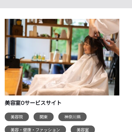
美容室Oサービスサイト
美容院
関東
神奈川県
,
,
,
美容・健康・ファッション
美容室
,
,