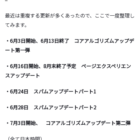
最近は重複する更新が多くあったので、ここで一度整理し
てみます。
・
6
月
3
日開始、
6
月
13
日終了 コアアルゴリズムアップデ
ート第一弾
・
6
月
16
日開始、
8
月末終了予定 ページエクスペリエン
スアップデート
・
6
月
24
日 スパムアップデートパート
1
・
6
月
28
日 スパムアップデートパート
2
・7月3日開始、 コアアルゴリズムアップデート第二弾
（全て日本時間）