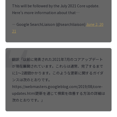
This will be followed by the July 2021 Core update.
Here’s more information about that…
— Google SearchLiaison (@searchliaison)
June 2, 20
21
翻訳「以前に発表された2021年7月のコアアップデート
が現在展開されています。これらは通常、完了するまで
に1〜2週間かかります。このような更新に関するガイダ
ンスは次のとおりです。
https://webmasters.googleblog.com/2019/08/core-
updates.html更新を通じて検索を改善する方法の詳細は
次のとおりです。」