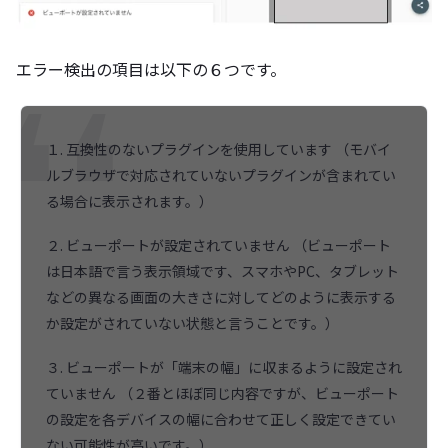
エラー検出の項目は以下の６つです。
１. 互換性のないプラグインを使用しています （モバイ
ルブラウザで対応されていないプラグインが含まれてい
る場合に表示されます。）
２. ビューポートが設定されていません （ビューポート
は日本語で言う表示領域です、スマホやPC、タブレット
などの異なる画面の大きさに対してどのように表示する
か設定がされていない状態と言うことです。）
３. ビューポートが「端末の幅」に収まるように設定され
ていません （２番とほぼ同じ内容ですが、ビューポート
の設定を各デバイスの幅に合わせて正しく設定できてい
ない可能性が高いです。）