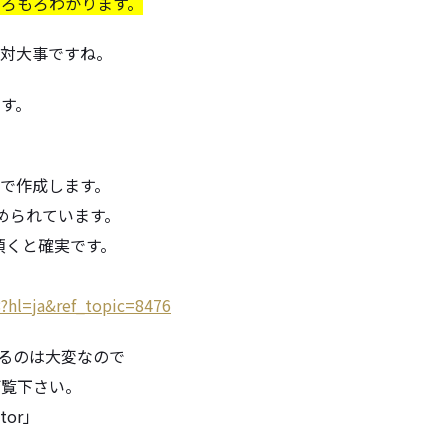
もろもろわかります。
対大事ですね。
す。
式で作成
します。
められています。
頂く
と確実です。
?hl=
ja&ref_topic=8476
するのは大変なので
ご覧下さい。
tor」