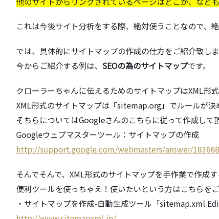
他のサイトからリンクされているページはどこか、
など
これは今後サイト分析をする際、絶対使うことなので、
絶
では、具体的にサイトマップの作成の仕方をご紹介致しま
今からご紹介する例は、
SEOの為のサイトマップ
です。
クローラーちゃんに伝えるためのサイトマップはXML形
XML形式のサイトマップは「sitemap.org」
でルールが決
そちらについてはGoogleさんのこちらに従って作成して
Googleウェブマスターツール：サイトマップの作成
http://support.google.com/
webmasters/answer/183668
そんでそんで、
XML形式のサイトマップを手作業で作成
便利ツールを使っちゃえ！
使いたいという方はこちらを
・サイトマップを作成-自動生成ツール「sitemap.xml Edi
http://www.sitemapxml.jp/