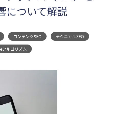
響について解説
コンテンツSEO
テクニカルSEO
,
,
,
gleアルゴリズム