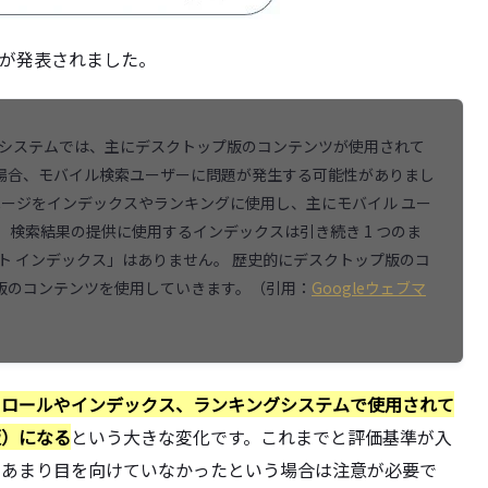
始が発表されました。
ング システムでは、主にデスクトップ版のコンテンツが使用されて
場合、モバイル検索ユーザーに問題が発生する可能性がありまし
ページをインデックスやランキングに使用し、主にモバイル ユー
 検索結果の提供に使用するインデックスは引き続き 1 つのま
ト インデックス」はありません。 歴史的にデスクトップ版のコ
版のコンテンツを使用していきます。（引用：
Googleウェブマ
クロールやインデックス、ランキングシステムで使用されて
版）になる
という大きな変化です。これまでと評価基準が入
にあまり目を向けていなかったという場合は注意が必要で